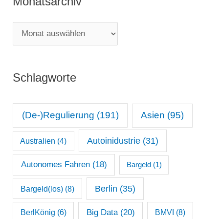
Monatsarchiv
e
g
M
o
o
r
n
i
Schlagworte
a
e
t
n
s
(De-)Regulierung
(191)
Asien
(95)
a
Autoinidustrie
(31)
Australien
(4)
r
c
Autonomes Fahren
(18)
Bargeld
(1)
h
Berlin
(35)
Bargeld(los)
(8)
i
Big Data
(20)
v
BerlKönig
(6)
BMVI
(8)