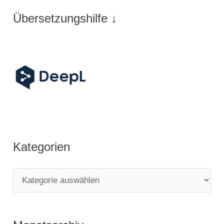
Übersetzungshilfe ↓
Kategorien
K
a
t