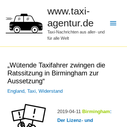
Zum
www.taxi-
Inhalt
Hau
agentur.de
springen
Taxi-Nachrichten aus aller- und
für alle Welt
„Wütende Taxifahrer zwingen die
Ratssitzung in Birmingham zur
Aussetzung“
England
,
Taxi
,
Widerstand
2019-04-11
Birmingham
:
Der Lizenz- und