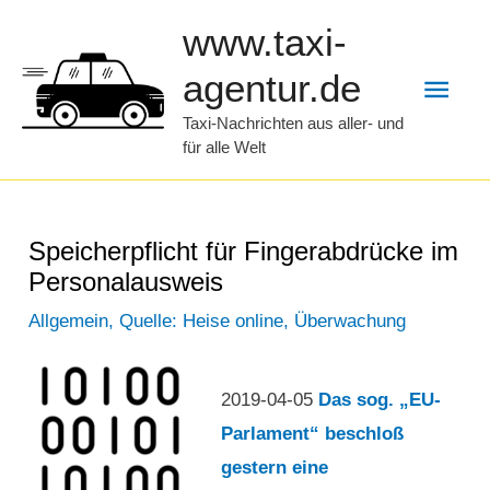
Zum
www.taxi-
Inhalt
Hau
agentur.de
springen
Taxi-Nachrichten aus aller- und
für alle Welt
Speicherpflicht für Fingerabdrücke im
Personalausweis
Allgemein
,
Quelle: Heise online
,
Überwachung
2019-04-05
Das sog. „EU-
Parlament“ beschloß
gestern eine