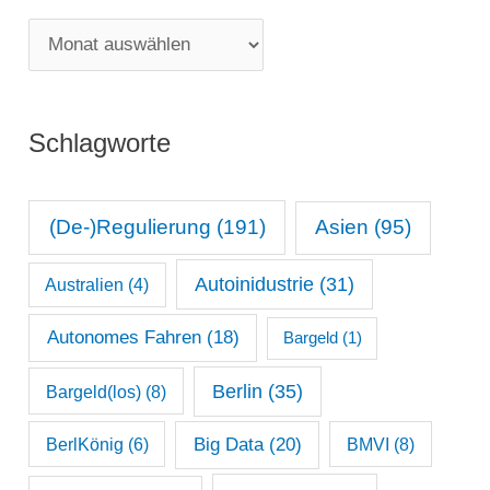
g
M
o
o
r
n
i
Schlagworte
a
e
t
n
s
(De-)Regulierung
(191)
Asien
(95)
a
Autoinidustrie
(31)
Australien
(4)
r
c
Autonomes Fahren
(18)
Bargeld
(1)
h
Berlin
(35)
Bargeld(los)
(8)
i
Big Data
(20)
v
BerlKönig
(6)
BMVI
(8)