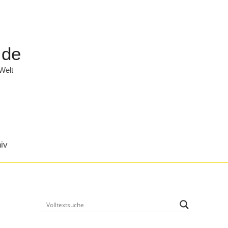
.de
 Welt
iv