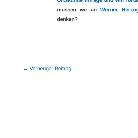
Ortskunde infrage und will forta
müssen wir an
Werner Herzog
denken?
Post
←
Vorheriger Beitrag
navigation