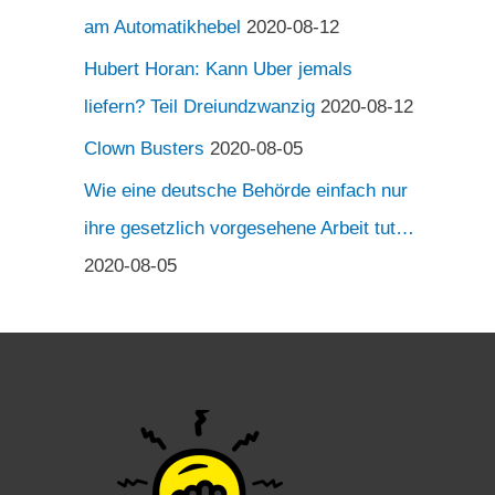
am Automatikhebel
2020-08-12
Hubert Horan: Kann Uber jemals
liefern? Teil Dreiundzwanzig
2020-08-12
Clown Busters
2020-08-05
Wie eine deutsche Behörde einfach nur
ihre gesetzlich vorgesehene Arbeit tut…
2020-08-05