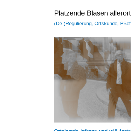
Platzende Blasen alleror
(De-)Regulierung
,
Ortskunde
,
PBe