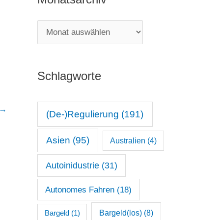
e
g
M
o
o
r
n
i
Schlagworte
a
e
t
n
→
s
(De-)Regulierung
(191)
a
Asien
(95)
Australien
(4)
r
c
Autoinidustrie
(31)
h
Autonomes Fahren
(18)
i
v
Bargeld(los)
(8)
Bargeld
(1)