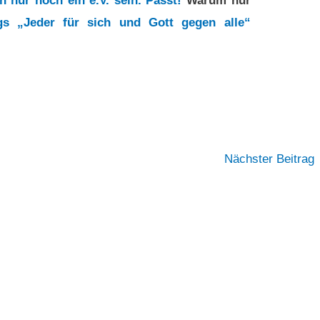
n nur noch ein e.V. sein. Passt!
Warum nur
s „Jeder für sich und Gott gegen alle“
Nächster Beitrag