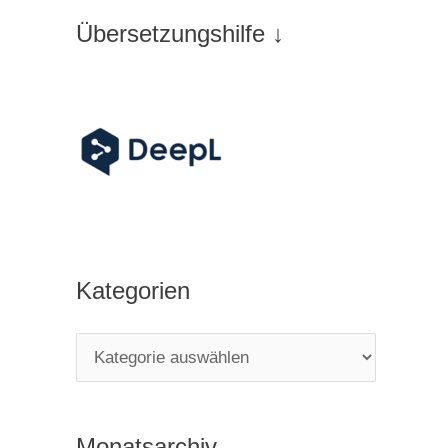
Übersetzungshilfe ↓
Kategorien
K
a
t
Monatsarchiv