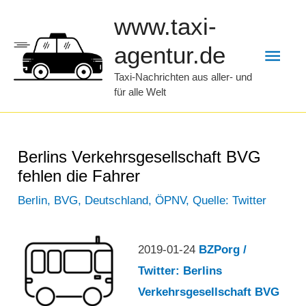
Zum
www.taxi-
Inhalt
Hau
agentur.de
springen
Taxi-Nachrichten aus aller- und
für alle Welt
Berlins Verkehrsgesellschaft BVG
fehlen die Fahrer
Berlin
,
BVG
,
Deutschland
,
ÖPNV
,
Quelle: Twitter
2019-01-24
BZPorg /
Twitter: Berlins
Verkehrsgesellschaft BVG