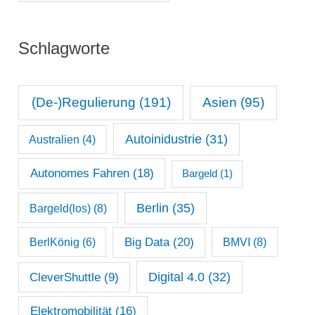
o
r
n
i
Schlagworte
a
e
t
n
s
(De-)Regulierung
(191)
Asien
(95)
a
Autoinidustrie
(31)
Australien
(4)
r
c
Autonomes Fahren
(18)
Bargeld
(1)
h
Berlin
(35)
Bargeld(los)
(8)
i
Big Data
(20)
v
BerlKönig
(6)
BMVI
(8)
Digital 4.0
(32)
CleverShuttle
(9)
Elektromobilität
(16)