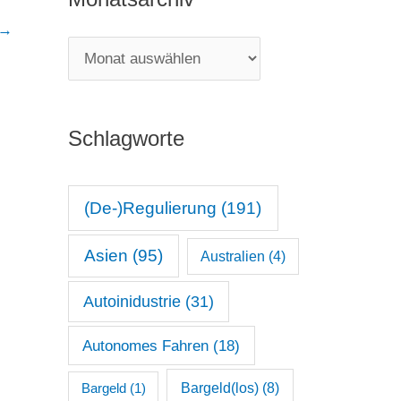
e
→
g
M
o
o
r
n
i
Schlagworte
a
e
t
n
s
(De-)Regulierung
(191)
a
Asien
(95)
Australien
(4)
r
c
Autoinidustrie
(31)
h
Autonomes Fahren
(18)
i
v
Bargeld(los)
(8)
Bargeld
(1)