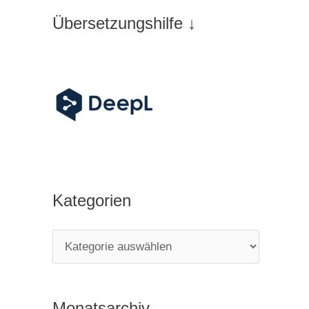
Übersetzungshilfe ↓
Kategorien
K
a
t
Monatsarchiv