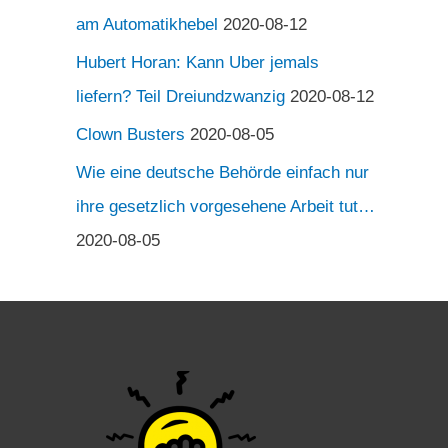
am Automatikhebel
2020-08-12
Hubert Horan: Kann Uber jemals
liefern? Teil Dreiundzwanzig
2020-08-12
Clown Busters
2020-08-05
Wie eine deutsche Behörde einfach nur
ihre gesetzlich vorgesehene Arbeit tut…
2020-08-05