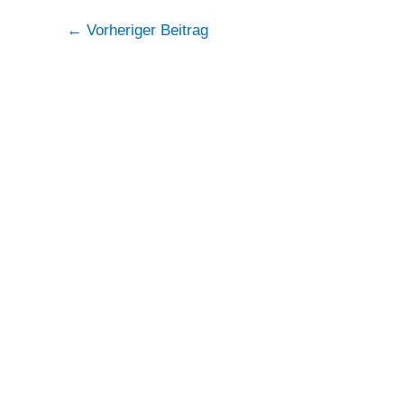
Post
←
Vorheriger Beitrag
navigation