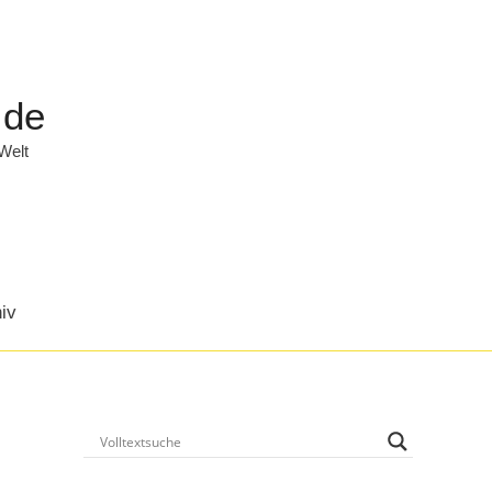
.de
 Welt
iv