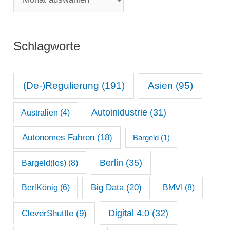
o
o
r
n
i
Schlagworte
a
e
t
n
s
(De-)Regulierung
(191)
Asien
(95)
a
Autoinidustrie
(31)
Australien
(4)
r
c
Autonomes Fahren
(18)
Bargeld
(1)
h
Berlin
(35)
Bargeld(los)
(8)
i
Big Data
(20)
v
BerlKönig
(6)
BMVI
(8)
Digital 4.0
(32)
CleverShuttle
(9)