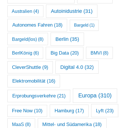
a
Autoinidustrie
(31)
Australien
(4)
r
c
Autonomes Fahren
(18)
Bargeld
(1)
h
Berlin
(35)
Bargeld(los)
(8)
i
Big Data
(20)
v
BerlKönig
(6)
BMVI
(8)
Digital 4.0
(32)
CleverShuttle
(9)
Elektromobilität
(16)
Europa
(310)
Erprobungsverkehre
(21)
Lyft
(23)
Free Now
(10)
Hamburg
(17)
Mittel- und Südamerika
(18)
MaaS
(8)