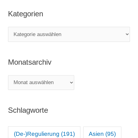
Kategorien
K
a
t
Monatsarchiv
e
g
M
o
o
r
n
i
Schlagworte
a
e
t
n
s
(De-)Regulierung
(191)
Asien
(95)