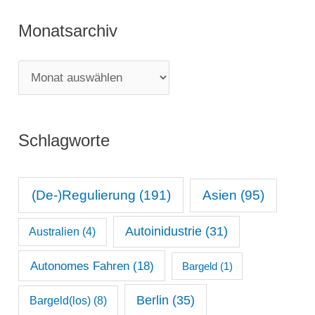
t
Monatsarchiv
e
g
M
o
o
r
n
i
Schlagworte
a
e
t
n
s
(De-)Regulierung
(191)
Asien
(95)
a
Autoinidustrie
(31)
Australien
(4)
r
c
Autonomes Fahren
(18)
Bargeld
(1)
h
Berlin
(35)
Bargeld(los)
(8)
i