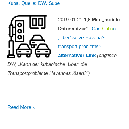
Kuba
,
Quelle: DW
,
Sube
2019-01-21
1,8 Mio „mobile
Datennutzer“:
Can
Cuba
n
‚Uber‘ solve Havana’s
transport problems?
alternativer Link
(englisch,
DW, „Kann der kubanische ‚Uber‘ die
Transportprobleme Havannas lösen?“)
„Kann
Read More »
der
kubanische