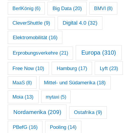
Big Data
(20)
v
BerlKönig
(6)
BMVI
(8)
Digital 4.0
(32)
CleverShuttle
(9)
Elektromobilität
(16)
Europa
(310)
Erprobungsverkehre
(21)
Lyft
(23)
Free Now
(10)
Hamburg
(17)
Mittel- und Südamerika
(18)
MaaS
(8)
Moia
(13)
mytaxi
(5)
Nordamerika
(209)
Ostafrika
(9)
PBefG
(16)
Pooling
(14)