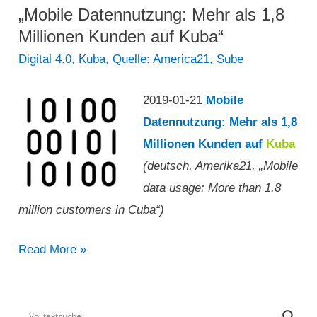
‚Uber‘
„Mobile Datennutzung: Mehr als 1,8
die
Millionen Kunden auf Kuba“
Transportprobleme
Digital 4.0
,
Kuba
,
Quelle: America21
,
Sube
Havannas
lösen?“
2019-01-21
Mobile
Datennutzung: Mehr als 1,8
Millionen Kunden auf
Kuba
(deutsch, Amerika21, „Mobile
data usage: More than 1.8
million customers in Cuba“)
„Mobile
Read More »
Datennutzung:
Mehr
als