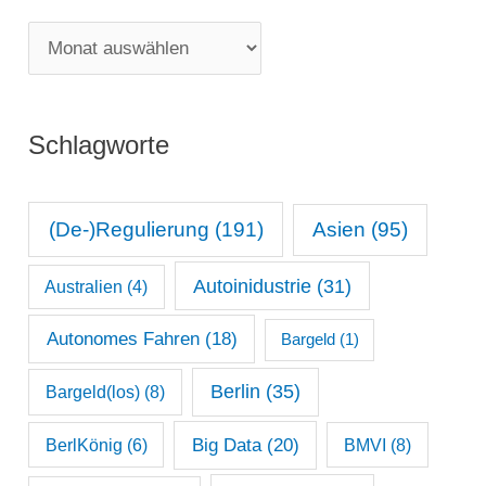
g
M
o
o
r
n
i
Schlagworte
a
e
t
n
s
(De-)Regulierung
(191)
Asien
(95)
a
Autoinidustrie
(31)
Australien
(4)
r
c
Autonomes Fahren
(18)
Bargeld
(1)
h
Berlin
(35)
Bargeld(los)
(8)
i
Big Data
(20)
v
BerlKönig
(6)
BMVI
(8)