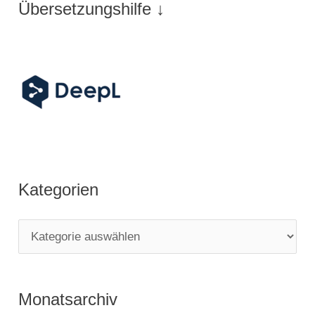
Übersetzungshilfe ↓
Kategorien
K
a
t
Monatsarchiv
e